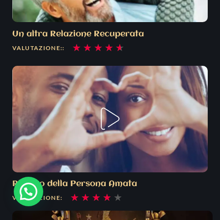
Un altra Relazione Recuperata
Valutazione
★
★
★
★
★
VALUTAZIONE::
4.6
su
5
Ritorno della Persona Amata
Valutazione
★
★
★
★
★
VALUTAZIONE:
4
su