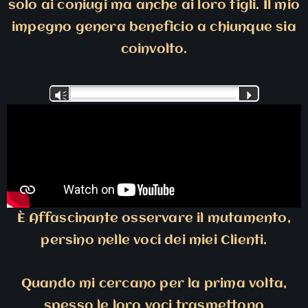
solo ai coniugi ma anche ai loro figli. Il mio
impegno genera beneficio a chiunque sia
coinvolto.
Audio
Vm
P
Player
È Affascinante osservare il mutamento,
persino nelle voci dei miei Clienti.
Quando mi cercano per la prima volta,
spesso le loro voci trasmettono