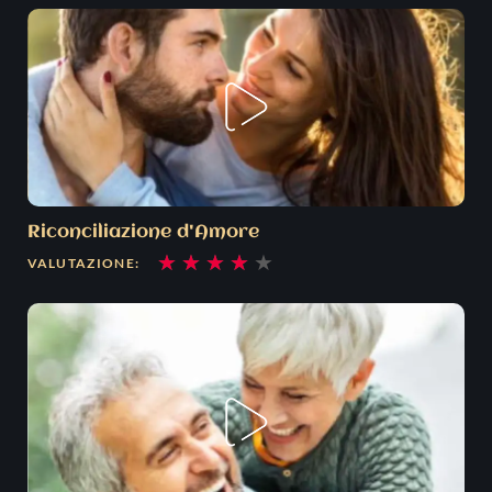
su
5
Riconciliazione d'Amore
Valutazione
★
★
★
★
★
VALUTAZIONE:
4
su
5