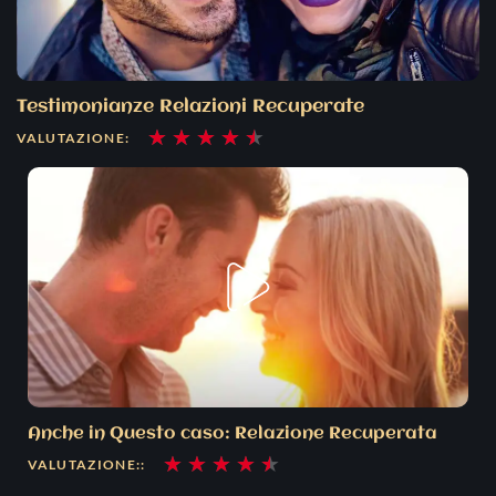
Testimonianze Relazioni Recuperate
Valutazione
★
★
★
★
★
VALUTAZIONE:
4.5
su
5
Anche in Questo caso: Relazione Recuperata
Valutazione
★
★
★
★
★
VALUTAZIONE::
4.5