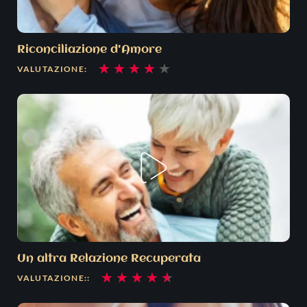
Riconciliazione d'Amore
Valutazione
★
★
★
★
★
VALUTAZIONE:
4
su
5
Un altra Relazione Recuperata
Valutazione
★
★
★
★
★
VALUTAZIONE::
4.6
su