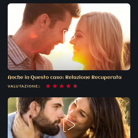
4.5
su
5
Anche in Questo caso: Relazione Recuperata
Valutazione
★
★
★
★
★
VALUTAZIONE::
4.5
su
5