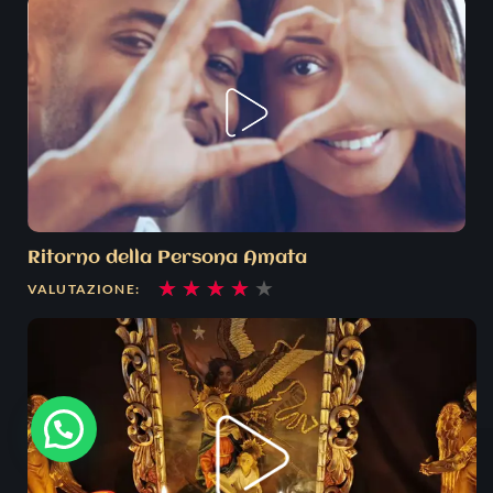
5
Ritorno della Persona Amata
Valutazione
★
★
★
★
★
VALUTAZIONE:
4
su
5