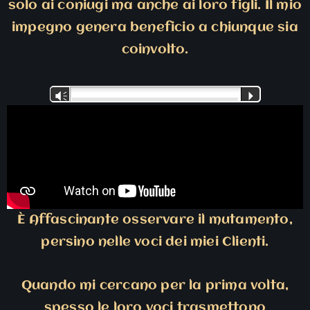
solo ai coniugi ma anche ai loro figli. Il mio
impegno genera beneficio a chiunque sia
coinvolto.
Audio
Vm
P
Player
È Affascinante osservare il mutamento,
persino nelle voci dei miei Clienti.
Quando mi cercano per la prima volta,
spesso le loro voci trasmettono