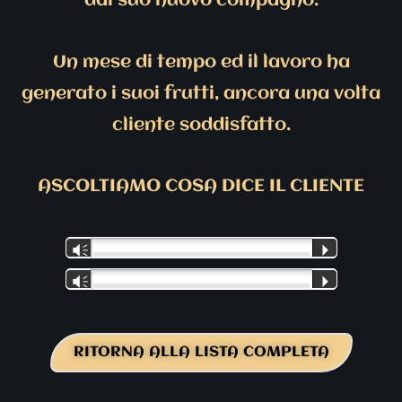
dal suo nuovo compagno.
Un mese di tempo ed il lavoro ha
generato i suoi frutti, ancora una volta
cliente soddisfatto.
ASCOLTIAMO COSA DICE IL CLIENTE
Audio
Audio
Vm
P
Player
Player
Vm
P
RITORNA ALLA LISTA COMPLETA