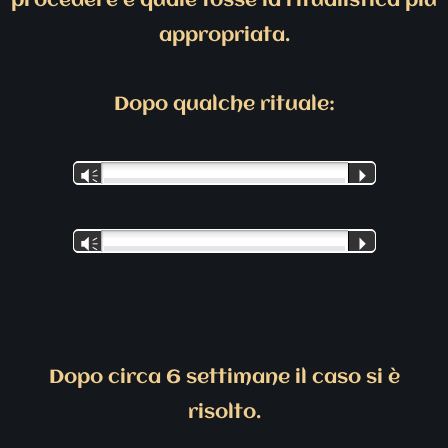
procedere e quale fosse la ritualistica più
appropriata.
Dopo qualche rituale:
Vm
P
Vm
P
Dopo circa 6 settimane il caso si è
risolto.