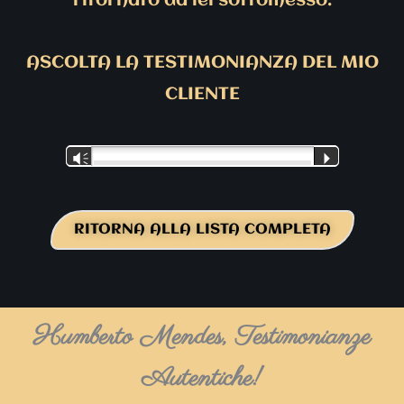
ritornato da lei sottomesso.
ASCOLTA LA TESTIMONIANZA DEL MIO
CLIENTE
Audio
Vm
P
Player
RITORNA ALLA LISTA COMPLETA
Humberto Mendes, Testimonianze
Autentiche!