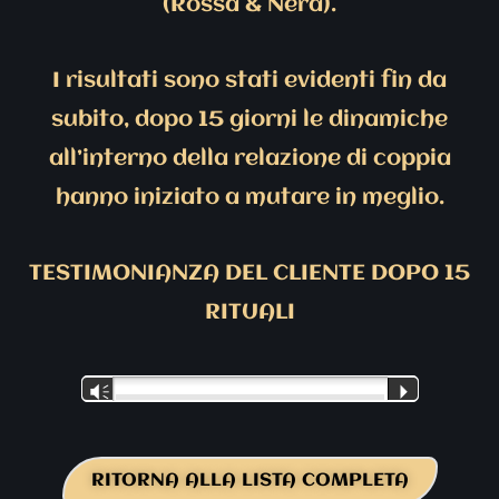
(Rossa & Nera).
I risultati sono stati evidenti fin da
subito, dopo 15 giorni le dinamiche
all’interno della relazione di coppia
hanno iniziato a mutare in meglio.
TESTIMONIANZA DEL CLIENTE DOPO 15
RITUALI
Audio
Vm
P
Player
RITORNA ALLA LISTA COMPLETA