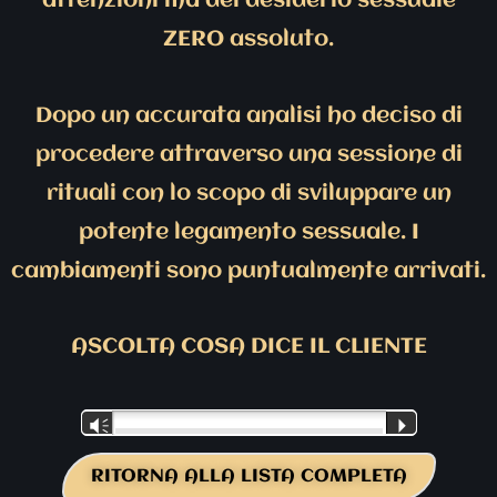
attenzioni ma del desiderio sessuale
ZERO assoluto.
Dopo un accurata analisi ho deciso di
procedere attraverso una sessione di
rituali con lo scopo di sviluppare un
potente legamento sessuale. I
cambiamenti sono puntualmente arrivati.
ASCOLTA COSA DICE IL CLIENTE
Audio
Vm
P
Player
RITORNA ALLA LISTA COMPLETA