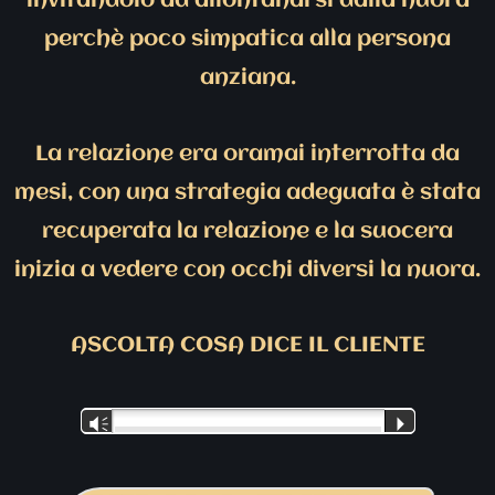
invitandolo ad allontanarsi dalla nuora
perchè poco simpatica alla persona
anziana.
La relazione era oramai interrotta da
mesi, con una strategia adeguata è stata
recuperata la relazione e la suocera
inizia a vedere con occhi diversi la nuora.
ASCOLTA COSA DICE IL CLIENTE
Audio
Vm
P
Player