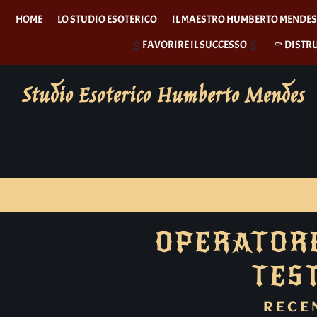
HOME
LO STUDIO ESOTERICO
IL MAESTRO HUMBERTO MENDE
FAVORIRE IL SUCCESSO
⚰︎ DISTR
Studio Esoterico Humberto Mendes
OPERATORE
TES
RECE