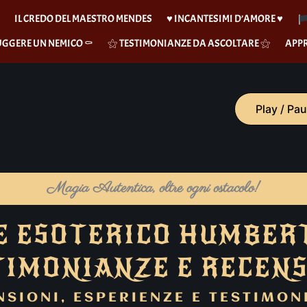
S
IL CREDO DEL MAESTRO MENDES
♥︎ INCANTESIMI D’AMORE ♥︎
UGGERE UN NEMICO ⚰︎
⚝ TESTIMONIANZE DA ASCOLTARE ⚝
APP
Play / Pa
Magia Autentica, oltre ogni ostacolo!
 ESOTERICO HUMBER
TIMONIANZE E RECENS
NSIONI, ESPERIENZE E TESTIMON