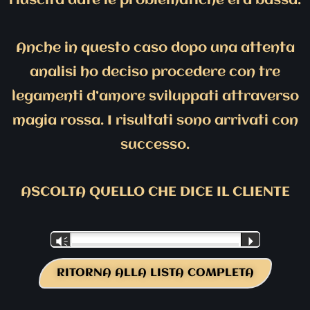
riuscita date le problematiche era bassa.
Anche in questo caso dopo una attenta
analisi ho deciso procedere con tre
legamenti d’amore sviluppati attraverso
magia rossa. I risultati sono arrivati con
successo.
ASCOLTA QUELLO CHE DICE IL CLIENTE
Audio
Vm
P
Player
RITORNA ALLA LISTA COMPLETA